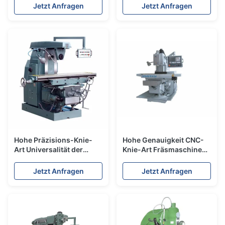
Fräsmaschine
Starrheits-X5030C
Jetzt Anfragen
Jetzt Anfragen
Hohe Präzisions-Knie-
Hohe Genauigkeit CNC-
Art Universalität der
Knie-Art Fräsmaschine
Fräsmaschine-11Kw
Xk5025b Xk5030b
X6142
Jetzt Anfragen
Jetzt Anfragen