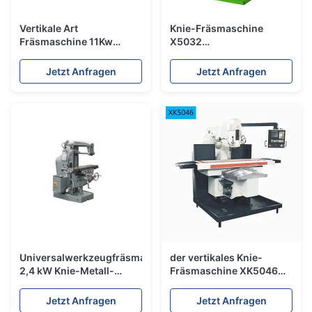
Vertikale Art
Knie-Fräsmaschine
Fräsmaschine 11Kw
X5032
420x1800mm des Knie-
Universalfräsmaschine
X5042
Manuelle Fräsmaschine
Jetzt Anfragen
Jetzt Anfragen
Universalwerkzeugfräsmaschine
der vertikales Knie-
2,4 kW Knie-Metall-
Fräsmaschine XK5046
Schneidemaschine
Motor-11Kw CNC hohe
Starrheit
Jetzt Anfragen
Jetzt Anfragen