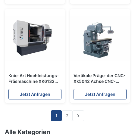
Knie-Art Hochleistungs-
Vertikale Präge-der CNC-
Fräsmaschine XK6132
Xk5042 Achse CNC-
CNC für Metall
Knie-Mühle Maschinen-
hohen Genauigkeits-3
Jetzt Anfragen
Jetzt Anfragen
1
2
Alle Kategorien