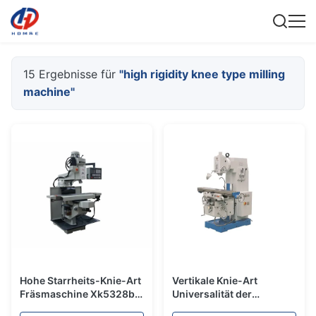
15 Ergebnisse für
"high rigidity knee type milling
machine"
Hohe Starrheits-Knie-Art
Vertikale Knie-Art
Fräsmaschine Xk5328b
Universalität der
CNC-Drehkopf-
Fräsmaschine-hohe