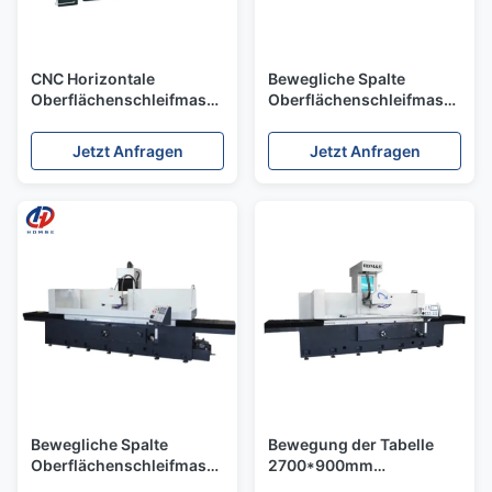
CNC Horizontale
Bewegliche Spalte
Oberflächenschleifmaschine
Oberflächenschleifmaschine
HDM-15050
HDM-16060 AHD/MSI
AHD/MSI/CNC
Programmsteuerung
Jetzt Anfragen
Jetzt Anfragen
Hochpräzision 3 Achsen
Oberflächenschleifmaschine
Schwere
Oberflächenschleifmaschine
Bewegliche Spalte
Bewegung der Tabelle
Oberflächenschleifmaschine
2700*900mm
HDM-20070 AHD/MSI
Oberflächenschleifmaschine