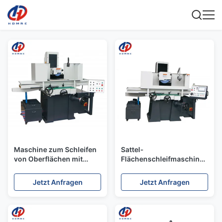
Maschine zum Schleifen
Sattel-
von Oberflächen mit
Flächenschleifmaschine
Satteltyp HDM-
HDM-6030 AHR/AHD/MSI
5025AHR/AHD/MSI
Programmsteuerung
Jetzt Anfragen
Jetzt Anfragen
Programmsteuerung
Sattel bewegliche
Maschine zum Schleifen
Oberflächenschleifmaschine
von Oberflächen mit
Satteltyp