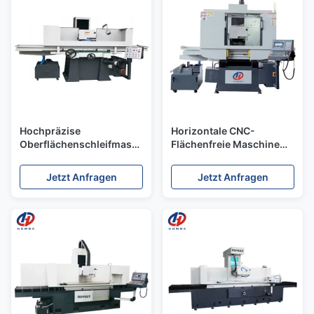
Hochpräzise
Horizontale CNC-
Oberflächenschleifmaschine
Flächenfreie Maschine
HDM-10040
HDM-6025 automatische
Programmsteuerung
PLC-Flächenfreie
Jetzt Anfragen
Jetzt Anfragen
Sattel bewegliche
Maschine
Oberflächenschleifmaschine