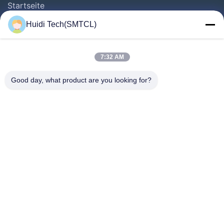
Startseite
Produkte
Huidi Tech(SMTCL)
Videos
Über Uns
7:32 AM
Fabrik Tour
Good day, what product are you looking for?
Qualitätskontrolle
Kontakt
Referenzen
Nachrichten
Folgen Sie Uns.