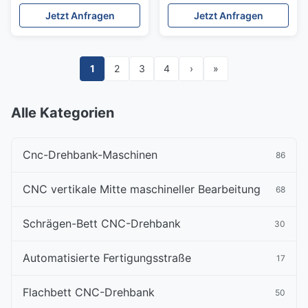
Programmsteuerung
Jetzt Anfragen
Jetzt Anfragen
Bewegliche Spalte
Oberflächenschleifmaschine
1
2
3
4
›
»
Alle Kategorien
Cnc-Drehbank-Maschinen
86
CNC vertikale Mitte maschineller Bearbeitung
68
Schrägen-Bett CNC-Drehbank
30
Automatisierte Fertigungsstraße
17
Flachbett CNC-Drehbank
50