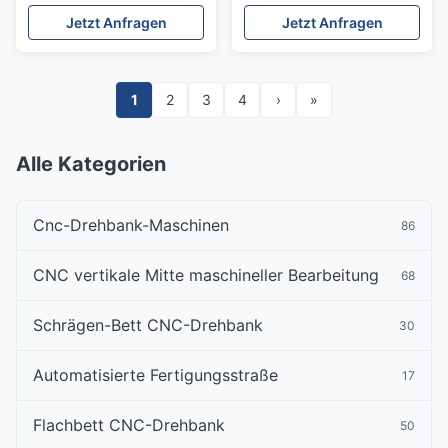
Drehzahländerung, 50
Drehzahländerung 50mm
Jetzt Anfragen
Jetzt Anfragen
mm
Bohrungsdurchmesser
Bohrungsdurchmesser,
Radialbohrer
Radialbohrmaschine
1
2
3
4
›
»
Alle Kategorien
Cnc-Drehbank-Maschinen
86
CNC vertikale Mitte maschineller Bearbeitung
68
Schrägen-Bett CNC-Drehbank
30
Automatisierte Fertigungsstraße
17
Flachbett CNC-Drehbank
50