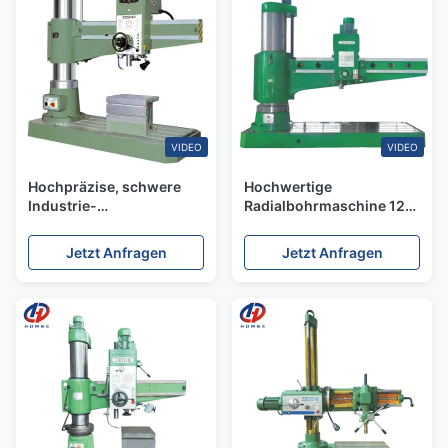
VIDEO
VIDEO
Hochpräzise, schwere
Hochwertige
Industrie-
Radialbohrmaschine 125
Radialbohrmaschine der
mm Max. Bohrung
Z-Serie
Z30125 Schwerlast-
Jetzt Anfragen
Jetzt Anfragen
Radialbohrmaschine