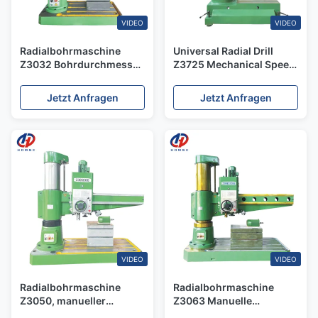
VIDEO
VIDEO
Radialbohrmaschine
Universal Radial Drill
Z3032 Bohrdurchmesser
Z3725 Mechanical Speed
32mm Automatische
Change Hydraulic Radial
Radialbohrmaschine für
Drilling Machine
Jetzt Anfragen
Jetzt Anfragen
die Metallbearbeitung
VIDEO
VIDEO
Radialbohrmaschine
Radialbohrmaschine
Z3050, manueller
Z3063 Manuelle
Vorschub, hydraulische
Vorschub Hydraulische