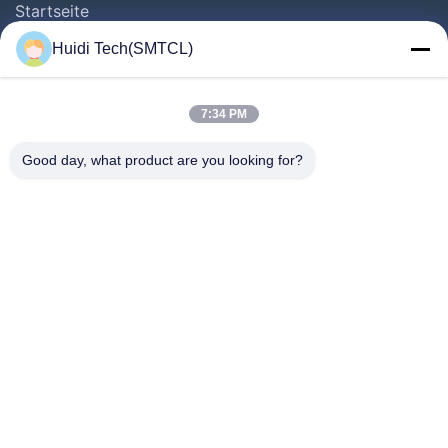
Startseite
Produkte
Huidi Tech(SMTCL)
Videos
Über Uns
7:34 PM
Fabrik Tour
Good day, what product are you looking for?
Qualitätskontrolle
Kontakt
Referenzen
Nachrichten
Folgen Sie Uns.