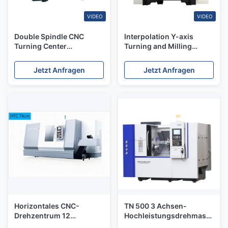
VIDEO
VIDEO
Double Spindle CNC
Interpolation Y-axis
Turning Center
Turning and Milling
HTCSY50-S Interpolation
Center HTCSY50-S
Y-axis Turning and
BMT55 12 Turret Double
Jetzt Anfragen
Jetzt Anfragen
Milling Center
Spindle CNC Turning
Center
Horizontales CNC-
TN 500 3 Achsen-
Drehzentrum 12
Hochleistungsdrehmaschine
Stationen Schrägbett
hydraulisches 4000rpm