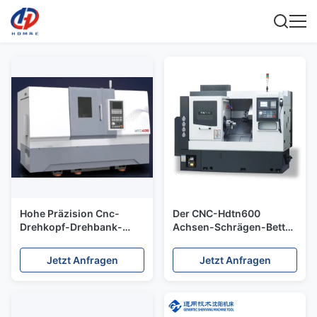
Hohe Präzision Cnc-
Der CNC-Hdtn600
Drehkopf-Drehbank-
Achsen-Schrägen-Bett
Maschine 50 - 3000
CNC-Drehbank-
r/min HTC40Bm/1000
Maschine Drehungs-
Jetzt Anfragen
Jetzt Anfragen
Mühlmitte-Maschinen-3