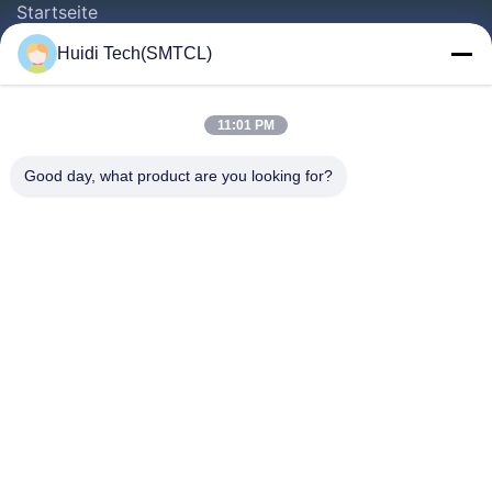
Startseite
Produkte
Huidi Tech(SMTCL)
Videos
Über Uns
11:01 PM
Fabrik Tour
Good day, what product are you looking for?
Qualitätskontrolle
Kontakt
Referenzen
Nachrichten
Folgen Sie Uns.