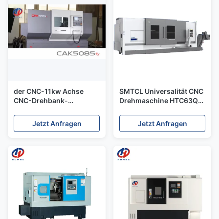
der CNC-11kw Achse
SMTCL Universalität CNC
CNC-Drehbank-
Drehmaschine HTC63Qm
Fräsmaschine Drehungs-
Max. Dreh Durchmesser
Fräsmaschine-5
600mm CNC
Jetzt Anfragen
Jetzt Anfragen
Drehzentrum