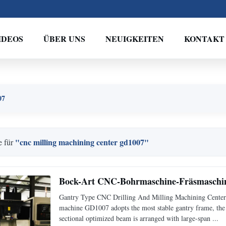
IDEOS
ÜBER UNS
NEUIGKEITEN
KONTAKT
07
"cnc milling machining center gd1007"
e für
Bock-Art CNC-Bohrmaschine-Fräsmaschi
Gantry Type CNC Drilling And Milling Machining Center 
machine GD1007 adopts the most stable gantry frame, the be
sectional optimized beam is arranged with large-span ...