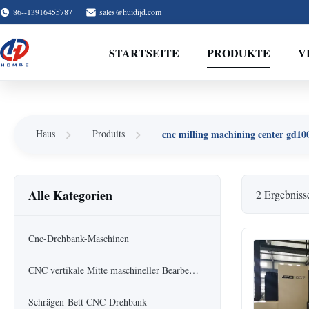
86--13916455787
sales@huidijd.com
STARTSEITE
PRODUKTE
V
cnc milling machining center gd10
Haus
Produits
Alle Kategorien
2 Ergebniss
Cnc-Drehbank-Maschinen
CNC vertikale Mitte maschineller Bearbeitung
Schrägen-Bett CNC-Drehbank