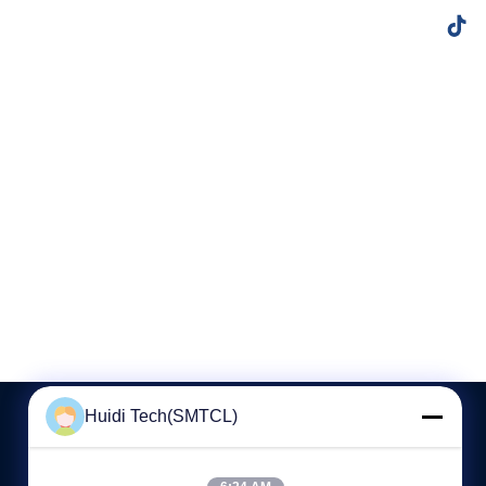
Huidi Tech(SMTCL)
KONTAKT MIT UNS