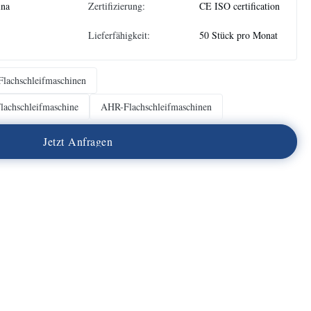
ina
Zertifizierung:
CE ISO certification
Lieferfähigkeit:
50 Stück pro Monat
lachschleifmaschinen
Flachschleifmaschine
AHR-Flachschleifmaschinen
J
e
t
z
t
A
n
f
r
a
g
e
n