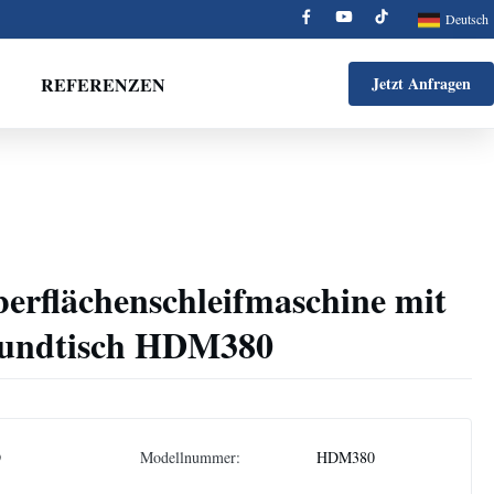
Deutsch
REFERENZEN
Jetzt Anfragen
erflächenschleifmaschine mit
Rundtisch HDM380
D
Modellnummer:
HDM380