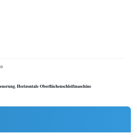
80
teuerung
Horizontale Oberflächenschleifmaschine
,