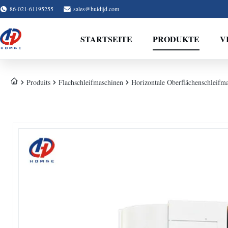
86-021-61195255
sales@huidijd.com
STARTSEITE
PRODUKTE
V
Produits
Flachschleifmaschinen
Horizontale Oberflächenschleif