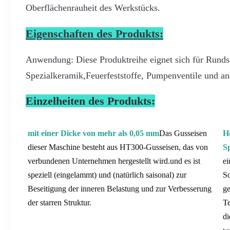
Oberflächenrauheit des Werkstücks.
Eigenschaften des Produkts:
Anwendung: Diese Produktreihe eignet sich für Rundsä
Spezialkeramik,Feuerfeststoffe, Pumpenventile und an
Einzelheiten des Produkts:
mit einer Dicke von mehr als 0,05 mm
Das Gusseisen
H
dieser Maschine besteht aus HT300-Gusseisen, das von
Sp
verbundenen Unternehmen hergestellt wird.und es ist
ei
speziell (eingelammt) und (natürlich saisonal) zur
Sc
Beseitigung der inneren Belastung und zur Verbesserung
ge
der starren Struktur.
Te
di