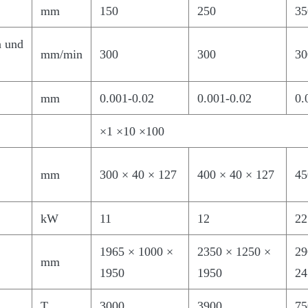
mm
150
250
35
n und
mm/min
300
300
30
mm
0.001-0.02
0.001-0.02
0.
×1 ×10 ×100
mm
300 × 40 × 127
400 × 40 × 127
45
kW
11
12
22
1965 × 1000 ×
2350 × 1250 ×
29
mm
1950
1950
24
T
3000
3900
75