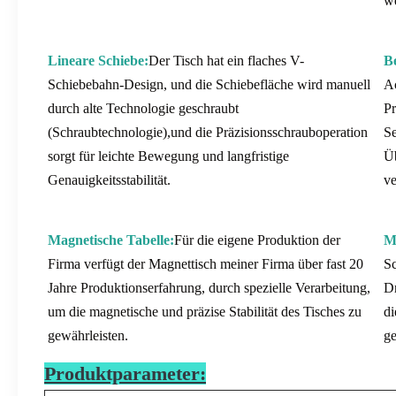
w
Lineare Schiebe:
Der Tisch hat ein flaches V-
B
Schiebebahn-Design, und die Schiebefläche wird manuell
Ac
durch alte Technologie geschraubt
Pr
(Schraubtechnologie),und die Präzisionsschrauboperation
Se
sorgt für leichte Bewegung und langfristige
Üb
Genauigkeitsstabilität.
ve
Magnetische Tabelle:
Für die eigene Produktion der
M
Firma verfügt der Magnettisch meiner Firma über fast 20
Sc
Jahre Produktionserfahrung, durch spezielle Verarbeitung,
Dr
um die magnetische und präzise Stabilität des Tisches zu
di
gewährleisten.
ge
Produktparameter: