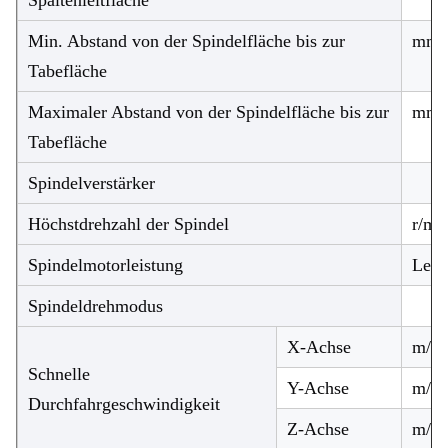
Spaltenleitfläche
Min. Abstand von der Spindelfläche bis zur
mm
Tabefläche
Maximaler Abstand von der Spindelfläche bis zur
mm
Tabefläche
Spindelverstärker
Höchstdrehzahl der Spindel
r/mi
Spindelmotorleistung
Leis
Spindeldrehmodus
X-Achse
m/m
Schnelle
Y-Achse
m/m
Durchfahrgeschwindigkeit
Z-Achse
m/m