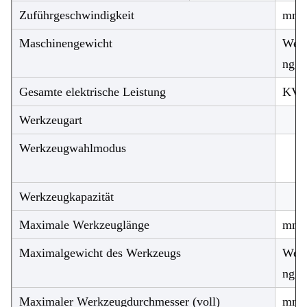
Zuführgeschwindigkeit
mm/
Maschinengewicht
Weig
ng
Gesamte elektrische Leistung
KV
Werkzeugart
Werkzeugwahlmodus
Werkzeugkapazität
Maximale Werkzeuglänge
mm
Maximalgewicht des Werkzeugs
Weig
ng
Maximaler Werkzeugdurchmesser (voll)
mm