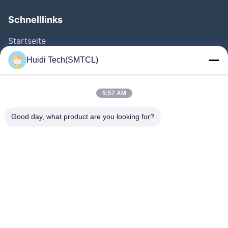
Schnelllinks
Startseite
Produkte
Huidi Tech(SMTCL)
Videos
Über Uns
5:57 AM
Fabrik Tour
Good day, what product are you looking for?
Qualitätskontrolle
Kontakt
Referenzen
Nachrichten
Folgen Sie Uns.