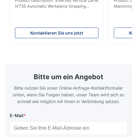
Product Description: Inverted Vertical Lathe
Product Des
IVT35 Automatic Workpiece Grasping
Machining C
Automated Production Line CNC Lathe
Mineral Cas
IVT35 automated production line stands
Machining C
out with standardized modular design and
for the pro
a rigid frame-type bed for excellent
parts in en
Kontaktieren Sie uns jetzt
Kon
precision retention. Its inverted spindle
other indust
combined with a large-angle bed guard
vertical fiv
ensures superior chip evacuation.
independent
Featuring a compact footprint and flexible
Technology 
layout, it integrates turning, drilling and
fast moving
boring for multi-process machining. Ideal
acceleration
for
by torque m
Bitte um ein Angebot
Bitte nutzen Sie unser Online-Anfrage-Kontaktformular
unten, wenn Sie Fragen haben, unser Team wird sich so
schnell wie möglich mit Ihnen in Verbindung setzen.
E-Mail
*