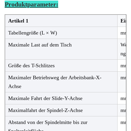
Produktparameter:
Artikel 1
Einh
Tabellengröße (L × W)
mm
Maximale Last auf dem Tisch
Weig
ng
Größe des T-Schlitzes
mm
Maximaler Betriebsweg der Arbeitsbank-X-
mm
Achse
Maximale Fahrt der Slide-Y-Achse
mm
Maximalfahrt der Spindel-Z-Achse
mm
Abstand von der Spindelmitte bis zur
mm