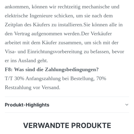
ankommen, können wir rechtzeitig mechanische und
elektrische Ingenieure schicken, um sie nach dem
Zeitplan des Käufers zu installieren.Sie können alle in
den Vertrag aufgenommen werden.Der Verkäufer
arbeitet mit dem Käufer zusammen, um sich mit der
Visa- und Einrichtungsvorbereitung zu befassen, bevor
er ins Ausland geht.
F8: Was sind die Zahlungsbedingungen?
T/T 30% Anfangszahlung bei Bestellung, 70%
Restzahlung vor Versand.
Produkt-Highlights
Beschreibung des Produkts: CNC-
VERWANDTE PRODUKTE
Universalwerkzeugfräsenmaschine XKH8140A
Hebetisch Universal CNC-Fräsenmaschine 1,