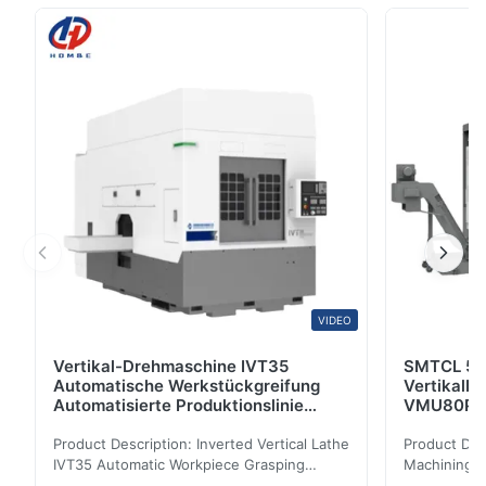
XKH8140A Werkzeugmaschine mit HNC808DiM
numerischen Steuerungssystem, manueller Modus und
numerischer Steuerungsmodus kann je nach Bedarf
der Verwendung geschaltet werden,Das
Werkzeugmas...
VIDEO
Vertikal-Drehmaschine IVT35
SMTCL 5-
Automatische Werkstückgreifung
Vertikalb
Automatisierte Produktionslinie
VMU80P Ku
CNC-Drehmaschine
Bett-Säul
Product Description: Inverted Vertical Lathe
Product Des
IVT35 Automatic Workpiece Grasping
Machining C
Automated Production Line CNC Lathe
Mineral Cas