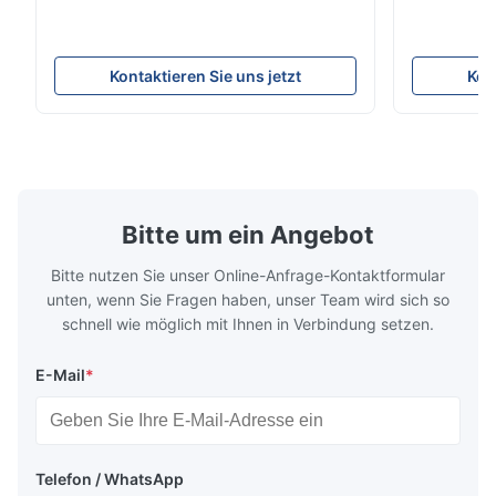
IVT35 automated production line stands
Machining C
out with standardized modular design and
for the pro
a rigid frame-type bed for excellent
parts in en
Kontaktieren Sie uns jetzt
Kon
precision retention. Its inverted spindle
other indust
combined with a large-angle bed guard
vertical fiv
ensures superior chip evacuation.
independent
Featuring a compact footprint and flexible
Technology 
layout, it integrates turning, drilling and
fast moving
boring for multi-process machining. Ideal
acceleration
for
by torque m
Bitte um ein Angebot
Bitte nutzen Sie unser Online-Anfrage-Kontaktformular
unten, wenn Sie Fragen haben, unser Team wird sich so
schnell wie möglich mit Ihnen in Verbindung setzen.
E-Mail
*
Telefon / WhatsApp