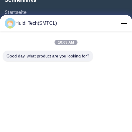
Startseite
Produkte
Huidi Tech(SMTCL)
Videos
Über Uns
10:03 AM
Fabrik Tour
Good day, what product are you looking for?
Qualitätskontrolle
Kontakt
Referenzen
Nachrichten
Folgen Sie Uns.