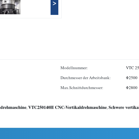
>
Modellnummer:
VTC 2
e
Durchmesser der Arbeitsbank:
Φ2500
Max.Schnittdurchmesser:
Φ2800
ldrehmaschine
VTC250140H CNC-Vertikaldrehmaschine
Schwere vertik
,
,