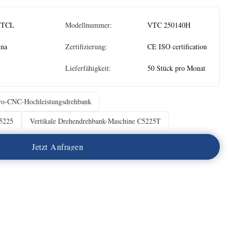
TCL
Modellnummer:
VTC 250140H
ina
Zertifizierung:
CE ISO certification
Lieferfähigkeit:
50 Stück pro Monat
vo-CNC-Hochleistungsdrehbank
5225
Vertikale Drehendrehbank-Maschine C5225T
J
e
t
z
t
A
n
f
r
a
g
e
n