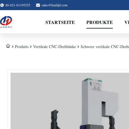
86-021-61195255
sales@huidijd.com
STARTSEITE
PRODUKTE
V
Produits
Vertikale CNC-Drehbänke
Schwere vertikale CNC-Dre