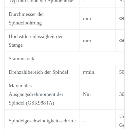
Typ und Code der Spindelnuse
-
A2 b
Durchmesser der
mm
Φ80
Spindelbohrung
Höchstdurchlässigkeit der
mm
Φ66
Stange
Stammstock
Drehzahlbereich der Spindel
r/min
50 b
Maximales
Ausgangsdrehmoment der
Nm
302
Spindel (GSK988TA)
Unen
Spindelgeschwindigkeitsschritte
-
Gesc