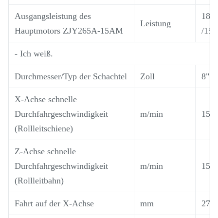
Ausgangsleistung des
18.5
Leistung
Hauptmotors ZJY265A-15AM
/15 
- Ich weiß.
Durchmesser/Typ der Schachtel
Zoll
8"
X-Achse schnelle
Durchfahrgeschwindigkeit
m/min
15
(Rollleitschiene)
Z-Achse schnelle
Durchfahrgeschwindigkeit
m/min
15
(Rollleitbahn)
Fahrt auf der X-Achse
mm
270