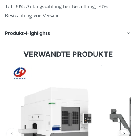
T/T 30% Anfangszahlung bei Bestellung, 70%
Restzahlung vor Versand.
Produkt-Highlights
Beschreibung des Produkts: HTC40P Horizontales
VERWANDTE PRODUKTE
Schrägbett CNC-Drehmaschine Leistungserweiterung
der Gleitleitbahn Shenyang-Werkzeugmaschine
HTC40p ist ein fortschrittliches
Werkzeugmaschinenprodukt. Es hat starke
Verarbeitungskapazitäten und eine ausgezeichnete
Präzisionssteuerung.mit einem vern...