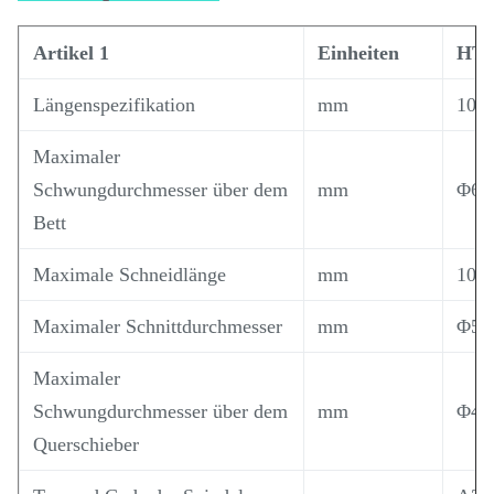
Artikel 1
Einheiten
HTC
Längenspezifikation
mm
100
Maximaler
Schwungdurchmesser über dem
mm
Φ60
Bett
Maximale Schneidlänge
mm
100
Maximaler Schnittdurchmesser
mm
Φ50
Maximaler
Schwungdurchmesser über dem
mm
Φ40
Querschieber