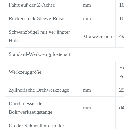
Fahrt auf der Z-Achse
mm
101
Rückenstock-Sleeve-Reise
mm
100
Schwanzbügel mit verjüngter
Morsezeichen
4#
Hülse
Standard-Werkzeugpfostenart
Hori
Werkzeuggröße
Posi
Zylindrische Drehwerkzeuge
mm
25X
Durchmesser der
mm
d40/
Bohrwerkzeugstange
Ob der Schneidkopf in der