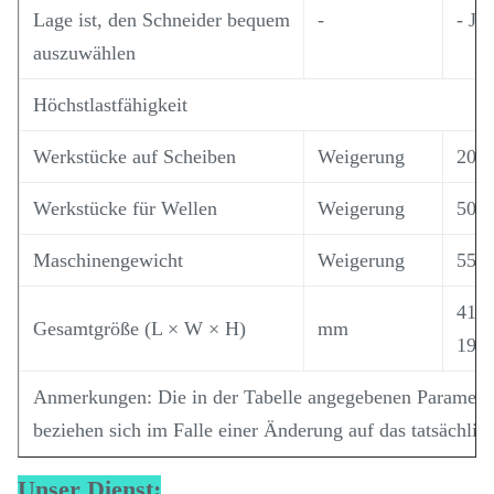
Lage ist, den Schneider bequem
-
- Ja,
auszuwählen
Höchstlastfähigkeit
Werkstücke auf Scheiben
Weigerung
200
Werkstücke für Wellen
Weigerung
500
Maschinengewicht
Weigerung
550
4100
Gesamtgröße (L × W × H)
mm
196
Anmerkungen: Die in der Tabelle angegebenen Parameter 
beziehen sich im Falle einer Änderung auf das tatsächlic
Unser Dienst: