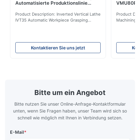
Automatisierte Produktionslinie
VMU80P Ku
CNC-Drehmaschine
Bett-Säul
Product Description: Inverted Vertical Lathe
Product Des
IVT35 Automatic Workpiece Grasping
Machining C
Automated Production Line CNC Lathe
Mineral Cas
IVT35 automated production line stands
Machining C
out with standardized modular design and
for the pro
a rigid frame-type bed for excellent
parts in en
Kontaktieren Sie uns jetzt
Kon
precision retention. Its inverted spindle
other indust
combined with a large-angle bed guard
vertical fiv
ensures superior chip evacuation.
independent
Featuring a compact footprint and flexible
Technology 
layout, it integrates turning, drilling and
fast moving
boring for multi-process machining. Ideal
acceleration
for
by torque m
Bitte um ein Angebot
Bitte nutzen Sie unser Online-Anfrage-Kontaktformular
unten, wenn Sie Fragen haben, unser Team wird sich so
schnell wie möglich mit Ihnen in Verbindung setzen.
E-Mail
*