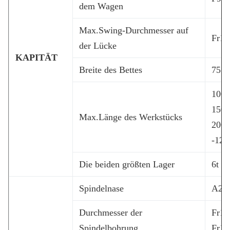
dem Wagen
Max.Swing-Durchmesser auf
Fr1
der Lücke
KAPITÄT
Breite des Bettes
755
100
150
Max.Länge des Werkstücks
200
-12
Die beiden größten Lager
6t
Spindelnase
A21
Durchmesser der
Fr1
Spindelbohrung
Fr1