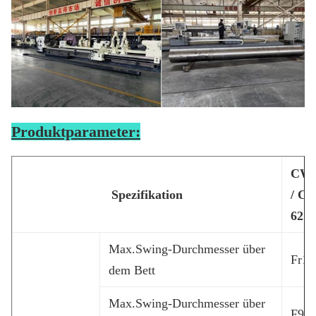
Produktparameter:
CW 
Spezifikation
/ C
621
Max.Swing-Durchmesser über
Fr1
dem Bett
Max.Swing-Durchmesser über
F90