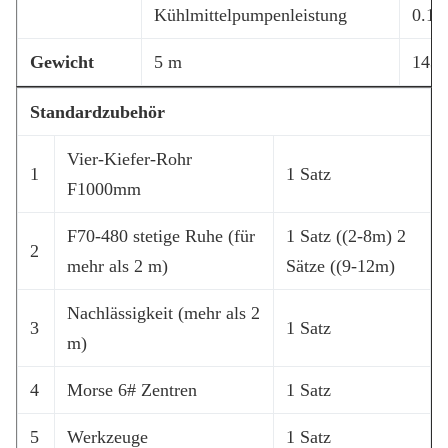
Kühlmittelpumpenleistung
0.12
Gewicht
5 m
1430
Standardzubehör
Vier-Kiefer-Rohr
1
1 Satz
F1000mm
F70-480 stetige Ruhe (für
1 Satz ((2-8m) 2
2
mehr als 2 m)
Sätze ((9-12m)
Nachlässigkeit (mehr als 2
3
1 Satz
m)
4
Morse 6# Zentren
1 Satz
5
Werkzeuge
1 Satz