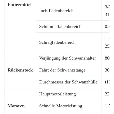
Futtermittel
3/8-
Inch-Fädenbereich
31Ki
Schimmelfadenbereich
0.5-
1-56
Schrägfadenbereich
25Ki
Verjüngung der Schwanzhalter
80#
Rückenstock
Fahrt der Schwanzstange
300
Durchmesser der Schwanzhülle
f16
Hauptmotorleistung
22 
Motoren
Schnelle Motorleistung
1.5 