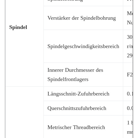
Metr
Verstärker der Spindelbohrung
Num
Spindel
30,1
Spindelgeschwindigkeitsbereich
r/mi
290 
Innerer Durchmesser des
F20
Spindelfrontlagers
Längsschnitt-Zufuhrbereich
0.1-
Querschnittszufuhrbereich
0.05
1 bi
Metrischer Threadbereich
mm