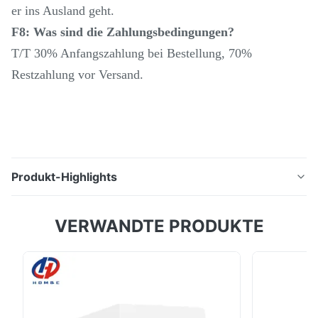
er ins Ausland geht.
F8: Was sind die Zahlungsbedingungen?
T/T 30% Anfangszahlung bei Bestellung, 70%
Restzahlung vor Versand.
Produkt-Highlights
Beschreibung des Produkts: SMTCL-CNC-
VERWANDTE PRODUKTE
Vertikalfräsenmaschine VMC850Q-CNC-VMC-
Maschine 3-Achsen-CNC-Vertikalbearbeitungszentrum
"Das Bearbeitungszentrum ist eine vielseitige
Werkzeugmaschine, die verschiedene
Bearbeitungsvorgänge wie Fräsen, Bohren, Bohren,