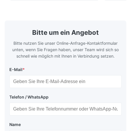
ensures superior chip evacuation.
independent
Featuring a compact footprint and flexible
Technology 
layout, it integrates turning, drilling and
fast moving
boring for multi-process machining. Ideal
acceleration
for
by torque m
Bitte um ein Angebot
Bitte nutzen Sie unser Online-Anfrage-Kontaktformular
unten, wenn Sie Fragen haben, unser Team wird sich so
schnell wie möglich mit Ihnen in Verbindung setzen.
E-Mail
*
Telefon / WhatsApp
Name