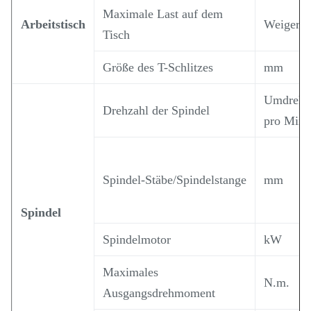
Maximale Last auf dem
Arbeitstisch
Weigeru
Tisch
Größe des T-Schlitzes
mm
Umdrehu
Drehzahl der Spindel
pro Minu
Spindel-Stäbe/Spindelstange
mm
Spindel
Spindelmotor
kW
Maximales
N.m.
Ausgangsdrehmoment