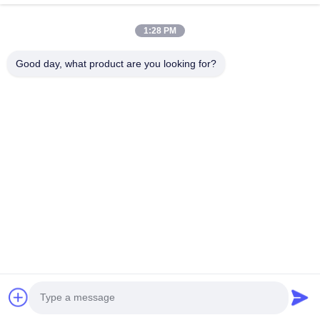
Videos
Über Uns
1:28 PM
Fabrik Tour
Good day, what product are you looking for?
Qualitätskontrolle
Kontakt
Referenzen
Nachrichten
Folgen Sie Uns.
©2021- Shanghai HD ME Tech Co., Ltd.. . Alle Rechte vorbehalten.