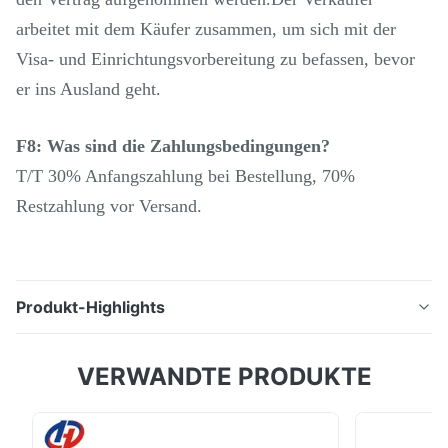
arbeitet mit dem Käufer zusammen, um sich mit der
Visa- und Einrichtungsvorbereitung zu befassen, bevor
er ins Ausland geht.
F8: Was sind die Zahlungsbedingungen?
T/T 30% Anfangszahlung bei Bestellung, 70%
Restzahlung vor Versand.
Produkt-Highlights
Beschreibung des Produkts: Vertikal-Horizontale
VERWANDTE PRODUKTE
Turm-Fräsmaschine 5HW mit Turm-Fräskopf Die
Fräsmaschine ist eine Art universelle Leichtmetall-
Schneidmaschine, hat zwei Funktionen der vertikalen