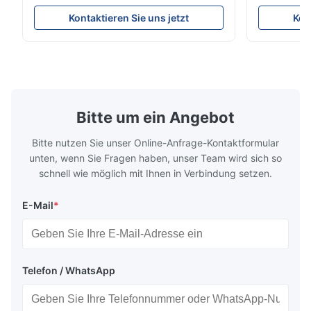
a rigid frame-type bed for excellent
parts in en
Kontaktieren Sie uns jetzt
Kon
precision retention. Its inverted spindle
other indust
combined with a large-angle bed guard
vertical fiv
ensures superior chip evacuation.
independent
Featuring a compact footprint and flexible
Technology 
layout, it integrates turning, drilling and
fast moving
boring for multi-process machining. Ideal
acceleration
for
by torque m
Bitte um ein Angebot
Bitte nutzen Sie unser Online-Anfrage-Kontaktformular
unten, wenn Sie Fragen haben, unser Team wird sich so
schnell wie möglich mit Ihnen in Verbindung setzen.
E-Mail
*
Telefon / WhatsApp