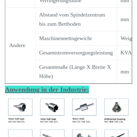
Verringerungshülle
mm
Abstand vom Spindelzentrum
mm
bis zum Bettboden
Maschinennettogewicht
Weiger
Andere
Gesamtstromversorgungsleistung
KVA
Gesamtmaße (Länge X Breite X
mm
Höhe)
Anwendung in der Industrie: