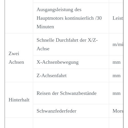
Ausgangsleistung des
Hauptmotors kontinuierlich /30
Leistu
Minuten
Schnelle Durchfahrt der X/Z-
m/min
Achse
Zwei
Achsen
X-Achsenbewegung
mm
Z-Achsenfahrt
mm
Reisen der Schwanzbestände
mm
Hinterhalt
Schwanzfederfeder
Morsez