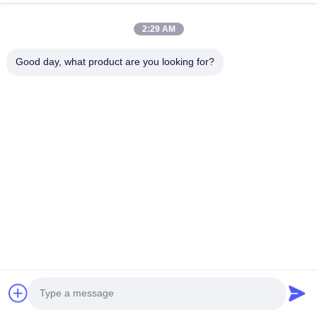
Produkte
2:29 AM
Videos
Über Uns
Good day, what product are you looking for?
Fabrik Tour
Qualitätskontrolle
Kontakt
Referenzen
Nachrichten
Folgen Sie Uns.