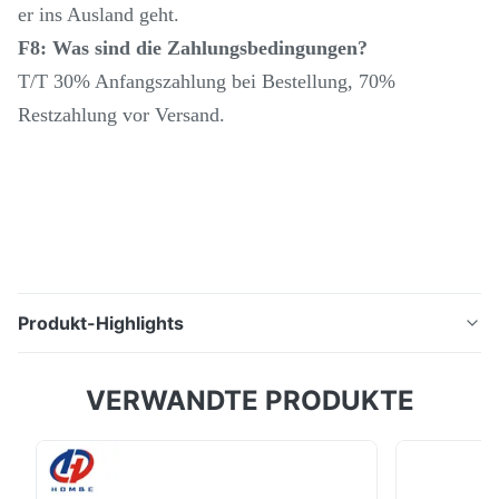
er ins Ausland geht.
F8: Was sind die Zahlungsbedingungen?
T/T 30% Anfangszahlung bei Bestellung, 70%
Restzahlung vor Versand.
Produkt-Highlights
Beschreibung des Produkts: SMTCL CNC Horizontale
VERWANDTE PRODUKTE
Bohrmaschine für Metall TK6513/TKP6513 Schwerlast
Horizontale Bohrmaschine Das
Werkzeugmaschinenwerkzeug ist T-förmig, mit einer
einzigen Säule und seitlicher Aufhängung.die Säule ist