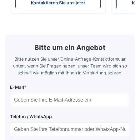
Kontaktieren Sie uns jetzt
Kon
precision retention. Its inverted spindle
other indust
combined with a large-angle bed guard
vertical fiv
ensures superior chip evacuation.
independent
Featuring a compact footprint and flexible
Technology 
layout, it integrates turning, drilling and
fast moving
boring for multi-process machining. Ideal
acceleration
for
by torque m
Bitte um ein Angebot
Bitte nutzen Sie unser Online-Anfrage-Kontaktformular
unten, wenn Sie Fragen haben, unser Team wird sich so
schnell wie möglich mit Ihnen in Verbindung setzen.
E-Mail
*
Telefon / WhatsApp