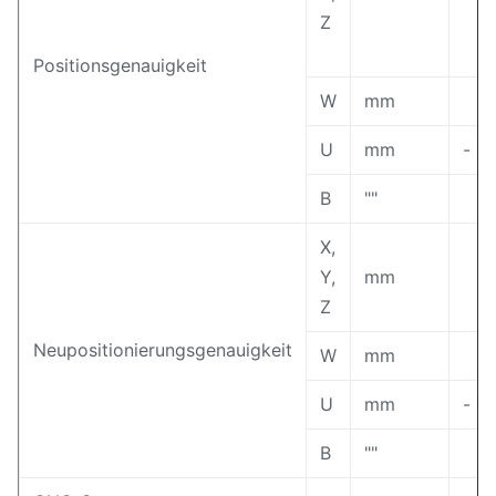
Z
Positionsgenauigkeit
W
mm
U
mm
-
B
""
X,
Y,
mm
Z
Neupositionierungsgenauigkeit
W
mm
U
mm
-
B
""