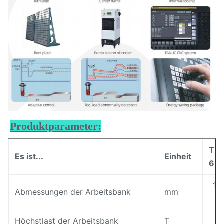
Produktparameter:
TK(
Es ist...
Einheit
651
14
Abmessungen der Arbeitsbank
mm
Höchstlast der Arbeitsbank
T