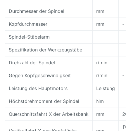
Durchmesser der Spindel
mm
Kopfdurchmesser
mm
-
Spindel-Stäbelarm
D
Spezifikation der Werkzeugstäbe
Drehzahl der Spindel
r/min
Gegen Kopfgeschwindigkeit
r/min
-
Leistung des Hauptmotors
Leistung
Höchstdrehmoment der Spindel
Nm
Querschnittsfahrt X der Arbeitsbank
mm
200
Für
Vertikalfahrt Y des Kopfstücks
mm