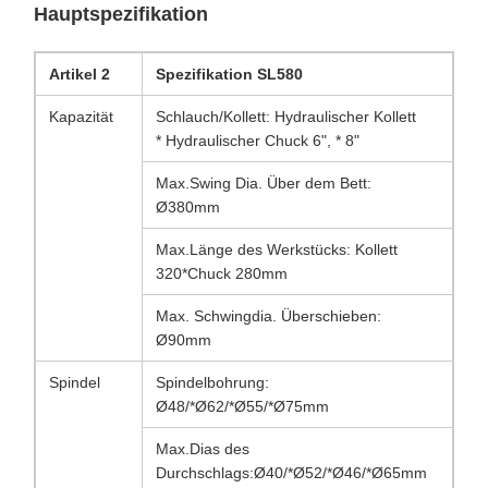
Hauptspezifikation
Artikel 2
Spezifikation SL580
Kapazität
Schlauch/Kollett: Hydraulischer Kollett
* Hydraulischer Chuck 6", * 8"
Max.Swing Dia. Über dem Bett:
Ø380mm
Max.Länge des Werkstücks: Kollett
320*Chuck 280mm
Max. Schwingdia. Überschieben:
Ø90mm
Spindel
Spindelbohrung:
Ø48/*Ø62/*Ø55/*Ø75mm
Max.Dias des
Durchschlags:Ø40/*Ø52/*Ø46/*Ø65mm