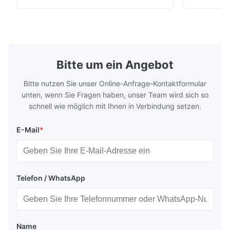
combined with a large-angle bed guard
vertical fiv
ensures superior chip evacuation.
independent
Featuring a compact footprint and flexible
Technology 
layout, it integrates turning, drilling and
fast moving
boring for multi-process machining. Ideal
acceleration
for
by torque m
Bitte um ein Angebot
Bitte nutzen Sie unser Online-Anfrage-Kontaktformular
unten, wenn Sie Fragen haben, unser Team wird sich so
schnell wie möglich mit Ihnen in Verbindung setzen.
E-Mail
*
Telefon / WhatsApp
Name