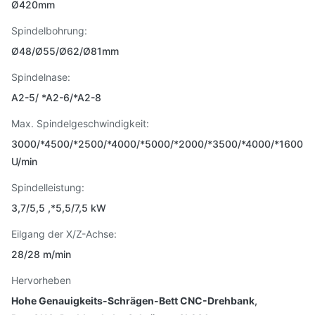
Ø420mm
Spindelbohrung:
Ø48/Ø55/Ø62/Ø81mm
Spindelnase:
A2-5/ *A2-6/*A2-8
Max. Spindelgeschwindigkeit:
3000/*4500/*2500/*4000/*5000/*2000/*3500/*4000/*1600
U/min
Spindelleistung:
3,7/5,5 ,*5,5/7,5 kW
Eilgang der X/Z-Achse:
28/28 m/min
Hervorheben
Hohe Genauigkeits-Schrägen-Bett CNC-Drehbank
,