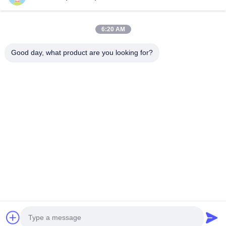
Videos
Über Uns
6:20 AM
Fabrik Tour
Good day, what product are you looking for?
Qualitätskontrolle
Kontakt
Referenzen
Nachrichten
Folgen Sie Uns.
©2021- Shanghai HD ME Tech Co., Ltd.. . Alle Rechte vorbehalten.