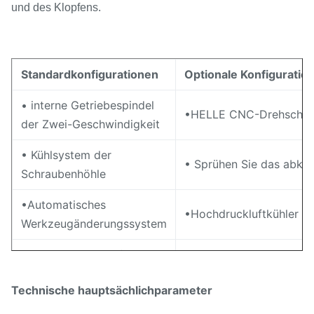
und des Klopfens.
Standardkonfigurationen
Optionale Konfiguratio
• interne Getriebespindel
•HELLE CNC-Drehschei
der Zwei-Geschwindigkeit
• Kühlsystem der
• Sprühen Sie das abküh
Schraubenhöhle
•Automatisches
•Hochdruckluftkühler
Werkzeugänderungssystem
• Schraubenspäneförderer
• Abkühlendes Gerät der
(beide Seiten)
Technische hauptsächlichparameter
•Automatisches
•Elektrisches