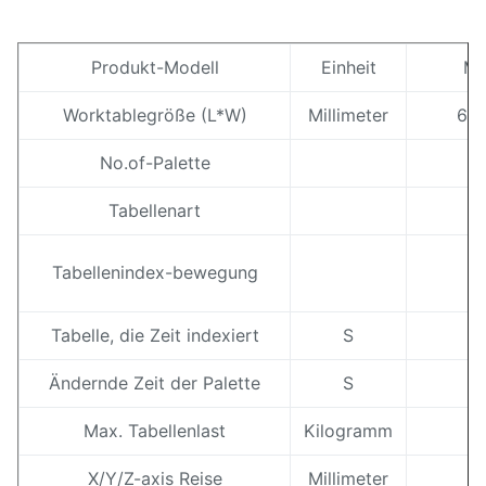
Schmiersystem (Spindel)
Kabinettthermostatrege
• Steifes Klopfen
• Anhebender Späneför
Produkt-Modell
Einheit
M
•Elektrischer
Worktablegröße
(
L*W)
Millimeter
63
•Kratzender Machthabe
Kabinettwärmetauscher
No.of-Palette
• Abkühlendes Gerät der
•Automatisches macht-
Tabellenart
Spindel
Gerät M30
•Geschlossene
Tabellenindex-bewegung
Schutzhaube
Tabelle, die Zeit indexiert
S
•
Datenübertragungssystem
Ändernde Zeit der Palette
S
RS-232
Max. Tabellenlast
Kilogramm
X/Y/Z-axis Reise
Millimeter