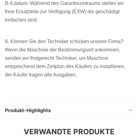
B-/Ldatum. Während des Garantiezeitraums stellen wir
freie Ersatzteile zur Verfügung (EXW) die geschädigt
einfaches sind.
6.
Können Sie den Techniker schicken unserer Firma?
Wenn die Maschine der Bestimmungsort ankommen,
senden wir fristgerecht Techniker, um Maschine
entsprechend dem Zeitplan des Käufers zu installieren,
der Käufer tragen alle Ausgaben.
Produkt-Highlights
MDH80S automatische Hochgeschwindigkeitspaletten
VERWANDTE PRODUKTE
der Mitten maschineller Bearbeitung doppelte