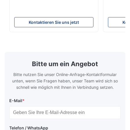
Automated Production Line CNC Lathe
Mineral Cas
IVT35 automated production line stands
Machining C
out with standardized modular design and
for the pro
a rigid frame-type bed for excellent
parts in en
Kontaktieren Sie uns jetzt
Kon
precision retention. Its inverted spindle
other indust
combined with a large-angle bed guard
vertical fiv
ensures superior chip evacuation.
independent
Featuring a compact footprint and flexible
Technology 
layout, it integrates turning, drilling and
fast moving
boring for multi-process machining. Ideal
acceleration
for
by torque m
Bitte um ein Angebot
Bitte nutzen Sie unser Online-Anfrage-Kontaktformular
unten, wenn Sie Fragen haben, unser Team wird sich so
schnell wie möglich mit Ihnen in Verbindung setzen.
E-Mail
*
Telefon / WhatsApp