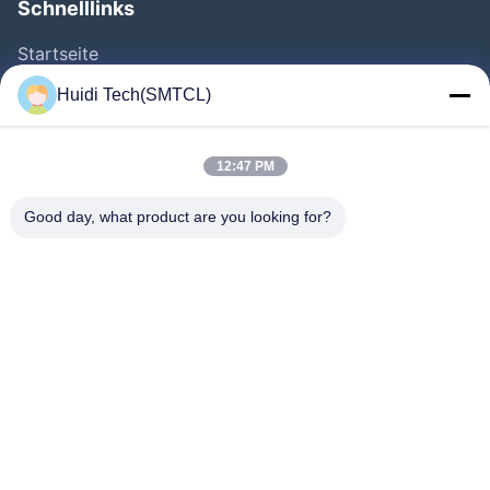
Schnelllinks
Startseite
Produkte
Huidi Tech(SMTCL)
Videos
Über Uns
12:47 PM
Fabrik Tour
Good day, what product are you looking for?
Qualitätskontrolle
Kontakt
Referenzen
Nachrichten
Folgen Sie Uns.