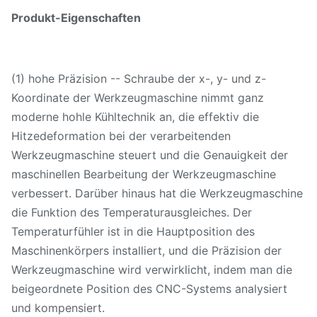
Maximale
U/min
Produkt-Eigenschaften
Spindelgeschwindigkeit
Spindelleistungsstärke
(1) hohe Präzision -- Schraube der x-, y- und z-
Kilowatt
(Minute Continueous/30)
Koordinate der Werkzeugmaschine nimmt ganz
moderne hohle Kühltechnik an, die effektiv die
Werkzeugmagazinkapazität
T
Hitzedeformation bei der verarbeitenden
Werkzeugmaschine steuert und die Genauigkeit der
Werkzeugschaftart
maschinellen Bearbeitung der Werkzeugmaschine
Max. Werkzeuglänge
Millimeter
verbessert. Darüber hinaus hat die Werkzeugmaschine
die Funktion des Temperaturausgleiches. Der
Max. Werkzeuggewicht
Kilogramm
Temperaturfühler ist in die Hauptposition des
Maschinenkörpers installiert, und die Präzision der
Max. Werkzeugdurchmesser
Millimeter
Werkzeugmaschine wird verwirklicht, indem man die
(w/oadjacenttools)
beigeordnete Position des CNC-Systems analysiert
Bearbeiten Sie die ändernde
und kompensiert.