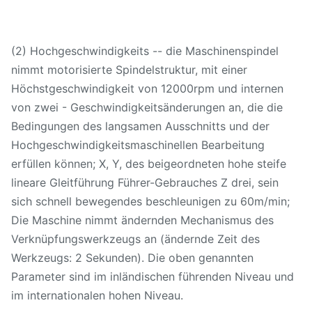
Zeit (T-T)
X-/Y/Zachse, die Genauigkeit
(2) Hochgeschwindigkeits -- die Maschinenspindel
in Position bringt
nimmt motorisierte Spindelstruktur, mit einer
X-/Y/Zachsen-
Höchstgeschwindigkeit von 12000rpm und internen
Wiederholbarkeitsgenauigkeit
von zwei - Geschwindigkeitsänderungen an, die die
Bedingungen des langsamen Ausschnitts und der
Cnc-Prüfer
Hochgeschwindigkeitsmaschinellen Bearbeitung
erfüllen können; X, Y, des beigeordneten hohe steife
Maschinenmaße (LXWXH)
Millimeter
5145X3
lineare Gleitführung Führer-Gebrauches Z drei, sein
Maschinengewicht
Kilogramm
1
sich schnell bewegendes beschleunigen zu 60m/min;
Die Maschine nimmt ändernden Mechanismus des
Verknüpfungswerkzeugs an (ändernde Zeit des
Werkzeugs: 2 Sekunden). Die oben genannten
Parameter sind im inländischen führenden Niveau und
im internationalen hohen Niveau.