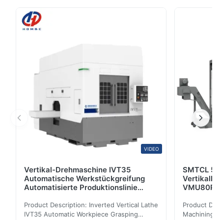
horizontale Mitte maschineller Bearbeitung Produkt-
Darstellung Ist horizontale Mitte der maschinellen
Bearbeitung MDH-Reihe eine horizontale Mitte der
maschinellen Bearbeitung der Hochleistungsfähigkeit
und ...
VIDEO
Vertikal-Drehmaschine IVT35
SMTCL 5-
Automatische Werkstückgreifung
Vertikalb
Automatisierte Produktionslinie
VMU80P Ku
CNC-Drehmaschine
Bett-Säul
Product Description: Inverted Vertical Lathe
Product Des
IVT35 Automatic Workpiece Grasping
Machining C