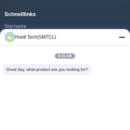
Schnelllinks
Startseite
Produkte
Huidi Tech(SMTCL)
Videos
Über Uns
6:11 AM
Fabrik Tour
Good day, what product are you looking for?
Qualitätskontrolle
Kontakt
Referenzen
Nachrichten
Folgen Sie Uns.