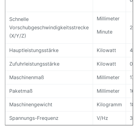
6 |
Millimeter
Schnelle
Vorschubgeschwindigkeitsstrecke
210
Minute
(X/Y/Z)
Hauptleistungsstärke
Kilowatt
4
Zufuhrleistungsstärke
Kilowatt
0,7
Maschinenmaß
Millimeter
175
Paketmaß
Millimeter
166
Maschinengewicht
Kilogramm
18
Spannungs-Frequenz
V/Hz
38