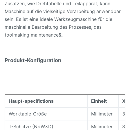
Zusätzen, wie Drehtabelle und Teilapparat, kann
Maschine auf die vielseitige Verarbeitung anwendbar
sein. Es ist eine ideale Werkzeugmaschine für die
maschinelle Bearbeitung des Prozesses, das
toolmaking maintenance&.
Produkt-Konfiguration
Haupt-specifictions
Einheit
X5
Worktable-Größe
Millimeter
30
T-Schlitze (N×W×D)
Millimeter
3×