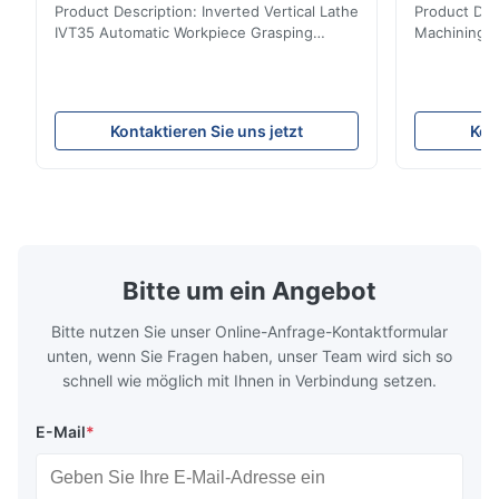
Product Description: Inverted Vertical Lathe
Product Des
IVT35 Automatic Workpiece Grasping
Machining C
Automated Production Line CNC Lathe
Mineral Cas
IVT35 automated production line stands
Machining C
out with standardized modular design and
for the pro
a rigid frame-type bed for excellent
parts in en
Kontaktieren Sie uns jetzt
Kon
precision retention. Its inverted spindle
other indust
combined with a large-angle bed guard
vertical fiv
ensures superior chip evacuation.
independent
Featuring a compact footprint and flexible
Technology 
layout, it integrates turning, drilling and
fast moving
boring for multi-process machining. Ideal
acceleration
for
by torque m
Bitte um ein Angebot
Bitte nutzen Sie unser Online-Anfrage-Kontaktformular
unten, wenn Sie Fragen haben, unser Team wird sich so
schnell wie möglich mit Ihnen in Verbindung setzen.
E-Mail
*