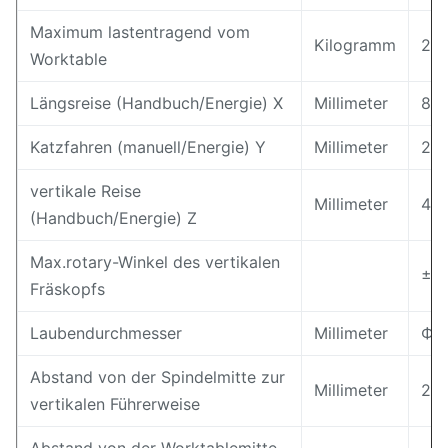
Maximum lastentragend vom
Kilogramm
25
Worktable
Längsreise (Handbuch/Energie) X
Millimeter
80
Katzfahren (manuell/Energie) Y
Millimeter
26
vertikale Reise
Millimeter
410
(Handbuch/Energie) Z
Max.rotary-Winkel des vertikalen
±4
Fräskopfs
Laubendurchmesser
Millimeter
Ф2
Abstand von der Spindelmitte zur
Millimeter
29
vertikalen Führerweise