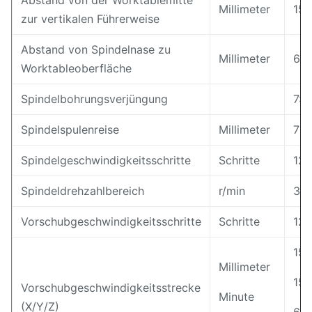
Abstand von der Worktablemitte
Millimeter
152
zur vertikalen Führerweise
Abstand von Spindelnase zu
Millimeter
60 
Worktableoberfläche
Spindelbohrungsverjüngung
7:2
Spindelspulenreise
Millimeter
70
Spindelgeschwindigkeitsschritte
Schritte
12
Spindeldrehzahlbereich
r/min
35 
Vorschubgeschwindigkeitsschritte
Schritte
12
15 
Millimeter
15 
Vorschubgeschwindigkeitsstrecke
Minute
(X/Y/Z)