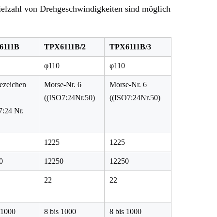
ielzahl von Drehgeschwindigkeiten sind möglich
6111B
TPX6111B/2
TPX6111B/3
φ110
φ110
ezeichen
Morse-Nr. 6
Morse-Nr. 6
((ISO7:24Nr.50)
((ISO7:24Nr.50)
7:24 Nr.
1225
1225
0
12250
12250
22
22
 1000
8 bis 1000
8 bis 1000