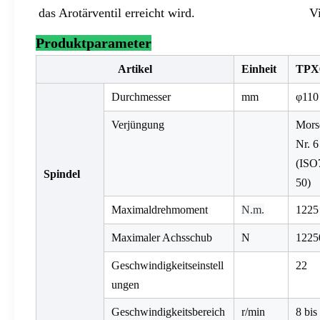
das Arotärventil erreicht wird.
V
Produktparameter
Artikel
Einheit
TPX
Durchmesser
mm
φ110
Verjüngung
Mors
Nr. 6
(ISO
Spindel
50)
Maximaldrehmoment
N.m.
1225
Maximaler Achsschub
N
1225
Geschwindigkeitseinstell
22
ungen
Geschwindigkeitsbereich
r/min
8 bis