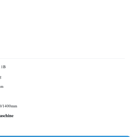
11B
g
.m
0/1400mm
aschine