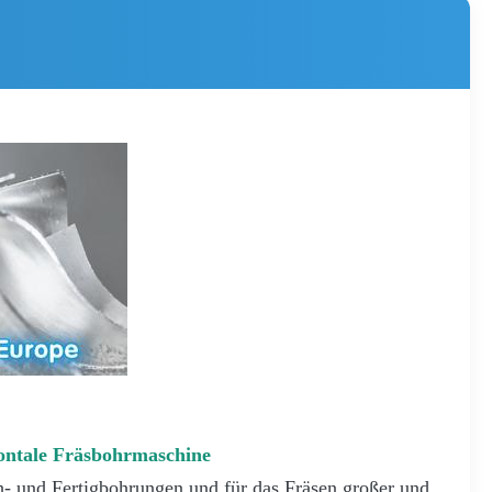
ontale Fräsbohrmaschine
h- und Fertigbohrungen und für das Fräsen großer und