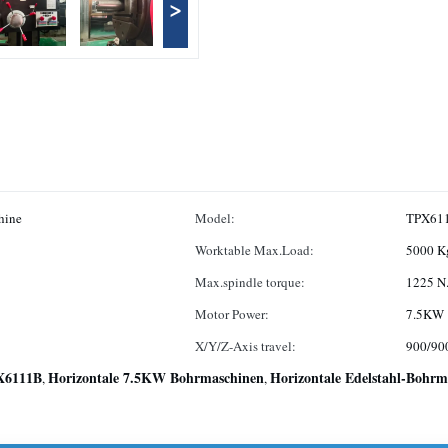
>
hine
Model:
TPX61
Worktable Max.Load:
5000 K
Max.spindle torque:
1225 N
Motor Power:
7.5KW
X/Y/Z-Axis travel:
900/90
X6111B
Horizontale 7.5KW Bohrmaschinen
Horizontale Edelstahl-Bohrm
,
,