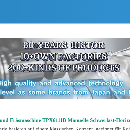
und Fräsmaschine TPX6111B Manuelle Schwerlast-Horiz
ie basieren auf einem klassischen Konzept, geeignet für Ro