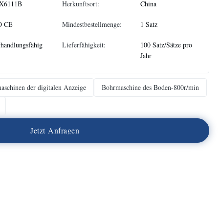
X6111B
Herkunftsort:
China
O CE
Mindestbestellmenge:
1 Satz
handlungsfähig
Lieferfähigkeit:
100 Satz/Sätze pro
Jahr
aschinen der digitalen Anzeige
Bohrmaschine des Boden-800r/min
J
e
t
z
t
A
n
f
r
a
g
e
n