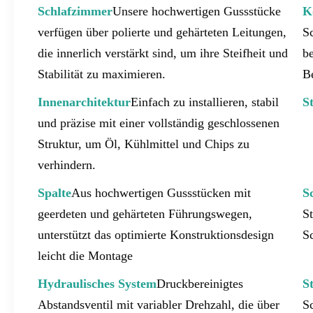
Schlafzimmer
Unsere hochwertigen Gussstücke 
K
verfügen über polierte und gehärteten Leitungen, 
Sc
die innerlich verstärkt sind, um ihre Steifheit und 
be
Stabilität zu maximieren.
B
Innenarchitektur
Einfach zu installieren, stabil 
S
und präzise mit einer vollständig geschlossenen 
Struktur, um Öl, Kühlmittel und Chips zu 
verhindern.
Spalte
Aus hochwertigen Gussstücken mit 
S
geerdeten und gehärteten Führungswegen, 
St
unterstützt das optimierte Konstruktionsdesign 
S
leicht die Montage
Hydraulisches System
Druckbereinigtes 
S
Abstandsventil mit variabler Drehzahl, die über 
Sc