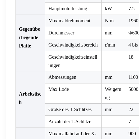
Hauptmotorleistung
kW
7.5
Maximaldrehmoment
N.m.
1960
Gegenübe
Durchmesser
mm
Φ60
rliegende
Geschwindigkeitsbereich
r/min
4 bis
Platte
Geschwindigkeitseinstell
18
ungen
Abmessungen
mm
1100
Max Lode
Weigeru
5000
Arbeitstisc
ng
h
Größe des T-Schlitzes
mm
22
Anzahl der T-Schlitze
7
Maximalfahrt auf der X-
mm
900