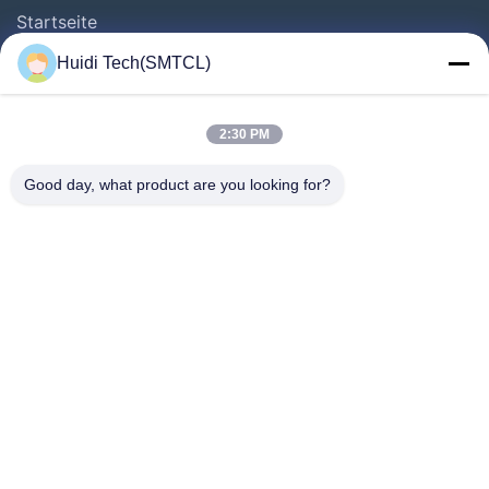
Startseite
Produkte
Huidi Tech(SMTCL)
Videos
Über Uns
2:30 PM
Fabrik Tour
Good day, what product are you looking for?
Qualitätskontrolle
Kontakt
Referenzen
Nachrichten
Folgen Sie Uns.