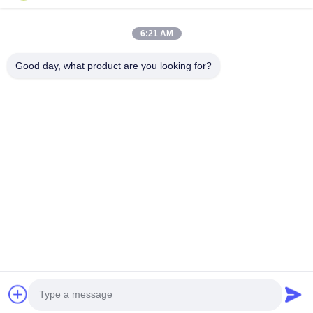
Videos
Über Uns
6:21 AM
Fabrik Tour
Good day, what product are you looking for?
Qualitätskontrolle
Kontakt
Referenzen
Nachrichten
Folgen Sie Uns.
©2021- Shanghai HD ME Tech Co., Ltd.. . Alle Rechte vorbehalten.