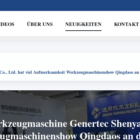
IDEOS
ÜBER UNS
NEUIGKEITEN
KONTAKT
., Ltd. hat viel Aufmerksamkeit Werkzeugmaschinenshow Qingdaos an de
kzeugmaschine Genertec Shenyang
gmaschinenshow Qingdaos an der