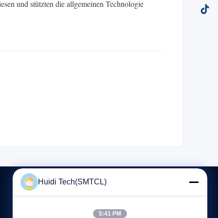
iesen und stützten die allgemeinen Technologie
Huidi Tech(SMTCL)
KONTAKT MIT UNS
5:41 PM