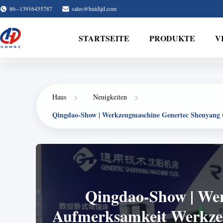
86--13916455787
sales@huidijd.com
STARTSEITE
PRODUKTE
V
Haus
Neuigkeiten
Qingdao-Show | Werkzeugmaschine Genertec Shenyang Co
Qingdao-Show | Wer
Aufmerksamkeit Werkzeu