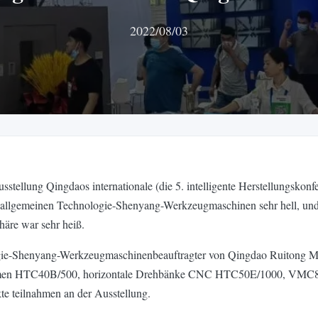
2022/08/03
ellung Qingdaos internationale (die 5. intelligente Herstellungskon
n allgemeinen Technologie-Shenyang-Werkzeugmaschinen sehr hell, und 
äre war sehr heiß.
logie-Shenyang-Werkzeugmaschinenbeauftragter von Qingdao Ruitong M
hmen HTC40B/500, horizontale Drehbänke CNC HTC50E/1000, VMC850Q
teilnahmen an der Ausstellung.