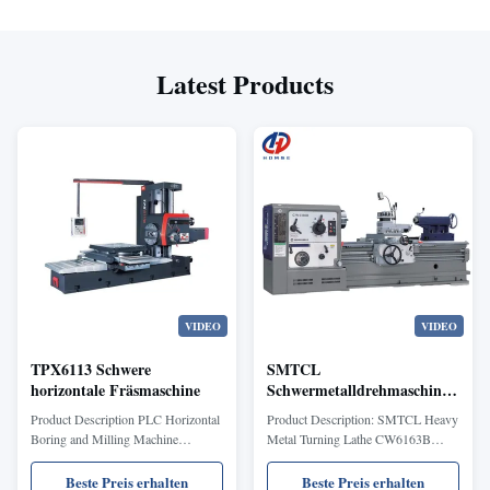
Latest Products
VIDEO
VIDEO
TPX6113 Schwere
SMTCL
horizontale Fräsmaschine
Schwermetalldrehmaschine
CW6163B
Product Description PLC Horizontal
Product Description: SMTCL Heavy
Metallschneidemaschine
Boring and Milling Machine
Metal Turning Lathe CW6163B
Hochpräzisionshorizontale
TPX6113 Heavy Horizontal Milling
Metal Cutting Machine High
manuelle Drehmaschine
Boring Machine With Digital The
Precision Horizontal Manual Lathe
Beste Preis erhalten
Beste Preis erhalten